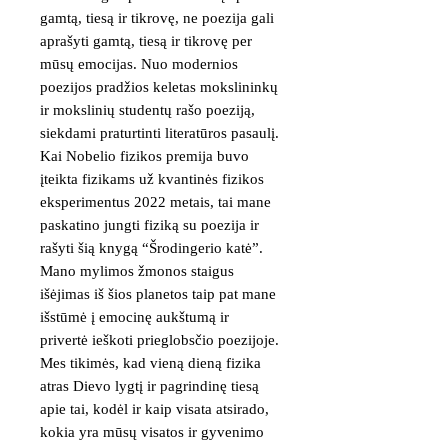
gamtą, tiesą ir tikrovę, ne poezija gali 
aprašyti gamtą, tiesą ir tikrovę per 
mūsų emocijas. Nuo modernios 
poezijos pradžios keletas mokslininkų 
ir mokslinių studentų rašo poeziją, 
siekdami praturtinti literatūros pasaulį. 
Kai Nobelio fizikos premija buvo 
įteikta fizikams už kvantinės fizikos 
eksperimentus 2022 metais, tai mane 
paskatino jungti fiziką su poezija ir 
rašyti šią knygą “Šrodingerio katė”.

Mano mylimos žmonos staigus 
išėjimas iš šios planetos taip pat mane 
išstūmė į emocinę aukštumą ir 
privertė ieškoti prieglobsčio poezijoje. 
Mes tikimės, kad vieną dieną fizika 
atras Dievo lygtį ir pagrindinę tiesą 
apie tai, kodėl ir kaip visata atsirado, 
kokia yra mūsų visatos ir gyvenimo 