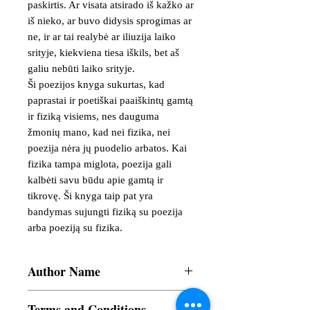
paskirtis. Ar visata atsirado iš kažko ar 
iš nieko, ar buvo didysis sprogimas ar 
ne, ir ar tai realybė ar iliuzija laiko 
srityje, kiekviena tiesa iškils, bet aš 
galiu nebūti laiko srityje.

Ši poezijos knyga sukurtas, kad 
paprastai ir poetiškai paaiškintų gamtą 
ir fiziką visiems, nes dauguma 
žmonių mano, kad nei fizika, nei 
poezija nėra jų puodelio arbatos. Kai 
fizika tampa miglota, poezija gali 
kalbėti savu būdu apie gamtą ir 
tikrovę. Ši knyga taip pat yra 
bandymas sujungti fiziką su poezija 
arba poeziją su fizika.
Author Name
Devajit Bhuyan
Terms and Conditions