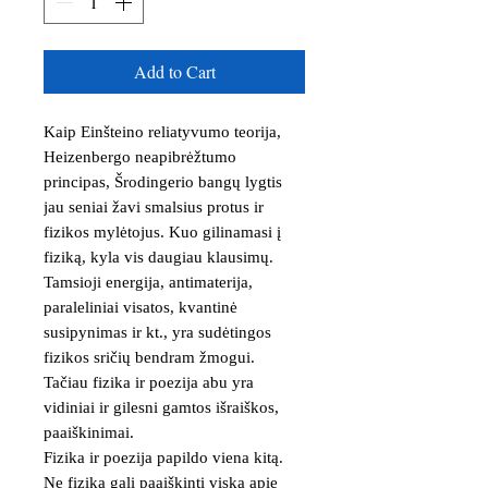
Add to Cart
Kaip Einšteino reliatyvumo teorija, 
Heizenbergo neapibrėžtumo 
principas, Šrodingerio bangų lygtis 
jau seniai žavi smalsius protus ir 
fizikos mylėtojus. Kuo gilinamasi į 
fiziką, kyla vis daugiau klausimų. 
Tamsioji energija, antimaterija, 
paraleliniai visatos, kvantinė 
susipynimas ir kt., yra sudėtingos 
fizikos sričių bendram žmogui.

Tačiau fizika ir poezija abu yra 
vidiniai ir gilesni gamtos išraiškos, 
paaiškinimai.

Fizika ir poezija papildo viena kitą. 
Ne fizika gali paaiškinti viską apie 