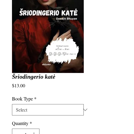
Šriodingerio katė
Price
$13.00
Book Type
*
Quantity
*