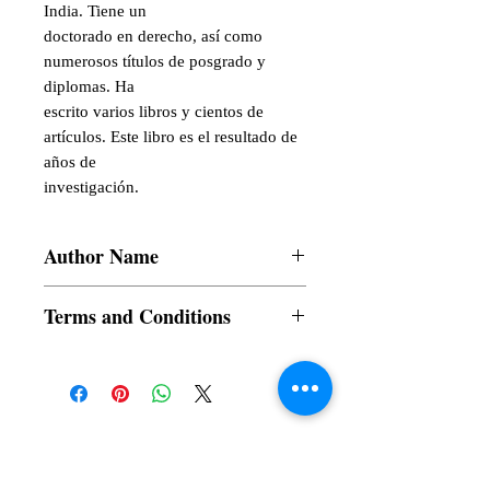
India. Tiene un

doctorado en derecho, así como 
numerosos títulos de posgrado y 
diplomas. Ha

escrito varios libros y cientos de 
artículos. Este libro es el resultado de 
años de

investigación.
Author Name
Binoy Gupta
Terms and Conditions
All items are non returnable and non
refundable
Subscribe to our News and Updates