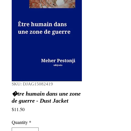
SKU: DJAG15082419
�tre humain dans une zone
de guerre - Dust Jacket
Price
$11.50
Quantity
*