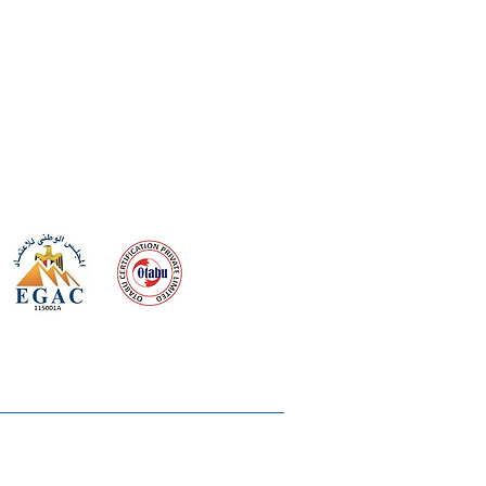
 meeting
the requirements of
Quality Management System
wards