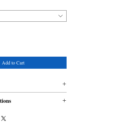
Add to Cart
tions
nable and non refundable