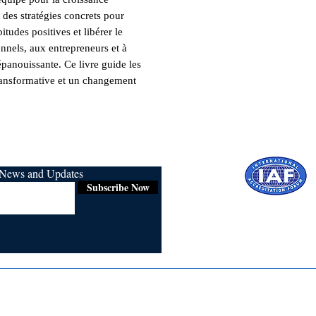
 des stratégies concrets pour

tudes positives et libérer le

nnels, aux entrepreneurs et à

panouissante. Ce livre guide les

ransformative et un changement

r News and Updates
Subscribe Now
Certified for
ISO 9001:2015
Media
Re