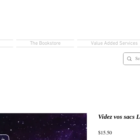
The Bookstore
Value Added Services
Videz vos sacs L
Price
$15.50