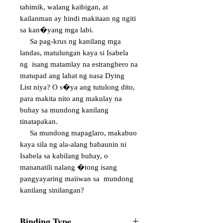
tahimik, walang kaibigan, at
kailanman ay hindi makitaan ng ngiti
sa kan�yang mga labi.
Sa pag-krus ng kanilang mga
landas, matulungan kaya si Isabela
ng isang matamlay na estranghero na
matupad ang lahat ng nasa Dying
List niya? O s�ya ang tutulong dito,
para makita nito ang makulay na
buhay sa mundong kanilang
tinatapakan.
Sa mundong mapaglaro, makabuo
kaya sila ng ala-alang babaunin ni
Isabela sa kabilang buhay, o
mananatili nalang �tong isang
pangyayaring maiiwan sa mundong
kanilang sinilangan?
Binding Type