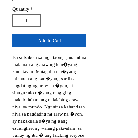
Quantity
*
Add to Cart
Isa si Isabela sa mga taong pinalad na
malaman ang araw ng kan�yang
kamatayan. Matagal na n�yang
inihanda ang kan�yang sarili sa
pagdating ng araw na �yon, at
sinugurado n�yang magiging
makabuluhan ang nalalabing araw
niya sa mundo. Ngunit sa kahandaan
niya sa pagdating ng araw na �yon,
ay nakakilala s�ya ng isang
estrangherong walang paki-alam sa
buhay ng iba � ang lalaking seryoso,