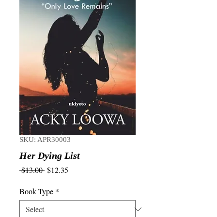
SKU: APR30003
Her Dying List
Regular
Sale
 $13.00 
$12.35
Price
Price
Book Type
*