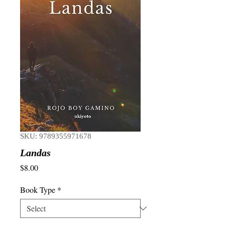
SKU: 9789355971678
Landas
Price
$8.00
Book Type
*