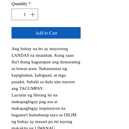
Quantity
*
Add to Cart
Ang buhay na ito ay mayroong 
LANDAS na tinatahak. Kung saan 
iba't ibang kaganapan ang dumarating 
sa bawat araw. Nakararanas ng 
kapighatian, kabiguan, at mga 
pasakit. Subalit sa dulo nito naroon 
ang TAGUMPAY. 

Layunin ng librong ito na 
makapagbigay pag-asa at 
makapagbigay inspirasyon na 
bagama't humaharap tayo sa DILIM 
ng buhay ay maaari pa rin tayong 
makakita ng LIWANAG.