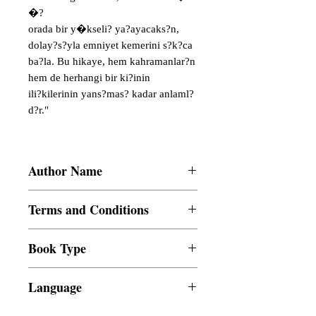
�?
orada bir y�kseli? ya?ayacaks?n,
dolay?s?yla emniyet kemerini s?k?ca
ba?la. Bu hikaye, hem kahramanlar?n
hem de herhangi bir ki?inin
ili?kilerinin yans?mas? kadar anlaml?
d?r."
Author Name
Shruti S Agarwal
Terms and Conditions
All items are non returnable and non
Book Type
refundable
Dust Jacket
Language
Turkish