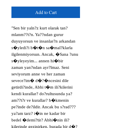
Add to Cart
"Sen bir yaln?z kurt olarak tan?
mlanm??t?n. Ya??ndan gurur
duyuyorsun ve insanlar?n arkandan
s�yledi?i b�t�n sa�mal?klarla
ilgilenmiyorsun. Ancak, �Sana ?unu
s�yleyeyim... annen hi�bir
zaman yan?ndan ayr?lmaz. Seni
seviyorum anne ve her zaman
sevece?im� d�?�ncesini dile
getirdi?inde, Abhi t�m ili?kilerini
kendi kurallar? do?rultusunda ya?
am??t?r ve kurallar? b�kmenin
pe?inde de?ildir. Ancak bu s?rad???
ya?am tarz? i�in ne kadar bir
bedel �demi?tir? Abhi�nin ili?
kilerinde gezinirken, burada bir d�?