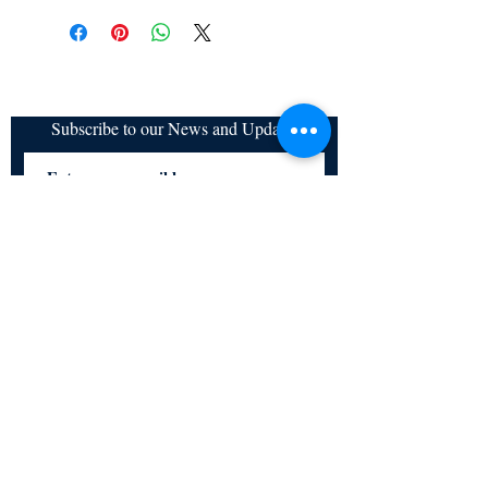
Subscribe to our News and Updates
Subscribe Now
Certified for meeting
the requirements of
ISO 9001:2015
Quality Management System