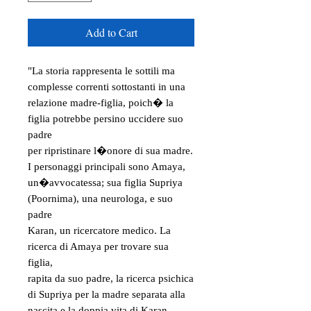
Add to Cart
"La storia rappresenta le sottili ma
complesse correnti sottostanti in una
relazione madre-figlia, poich� la
figlia potrebbe persino uccidere suo
padre
per ripristinare l�onore di sua madre.
I personaggi principali sono Amaya,
un�avvocatessa; sua figlia Supriya
(Poornima), una neurologa, e suo
padre
Karan, un ricercatore medico. La
ricerca di Amaya per trovare sua
figlia,
rapita da suo padre, la ricerca psichica
di Supriya per la madre separata alla
nascita e la doppia vita di Karan