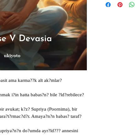
basit ama karma??k alt ak?mlar? 
mak i?in hatta babas?n? bile ?ld?rebilece?
ir avukat; k?z? Supriya (Poornima), bir

i ara?t?rmac?d?r. Amaya?n?n babas? taraf?
upriya?n?n do?umda ayr?ld??? annesini 