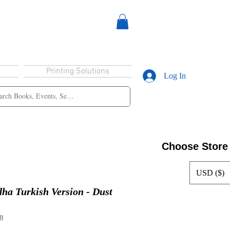
Printing Solutions
Log In
Choose Store
USD ($)
ha Turkish Version - Dust
8