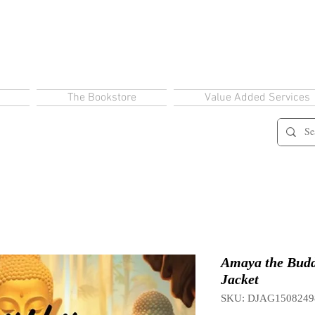
The Bookstore
Value Added Services
Amaya the Budd
Jacket
SKU: DJAG1508249