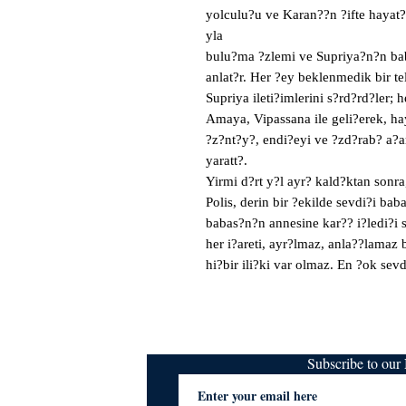
yolculu?u ve Karan??n ?ifte hayat
yla

bulu?ma ?zlemi ve Supriya?n?n baba
anlat?r. Her ?ey beklenmedik bir t
Supriya ileti?imlerini s?rd?rd?ler; h
Amaya, Vipassana ile geli?erek, hay
?z?nt?y?, endi?eyi ve ?zd?rab? a?ar
yaratt?.

Yirmi d?rt y?l ayr? kald?ktan sonr
Polis, derin bir ?ekilde sevdi?i bab
babas?n?n annesine kar?? i?ledi?i s
her i?areti, ayr?lmaz, anla??lamaz b
hi?bir ili?ki var olmaz. En ?ok sevd
Subscribe to ou