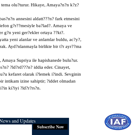
? tema olu?turur. Hikaye, Amaya?n?n k?z?
s?n?n annesini aldatt???n? fark etmesini

elefon g?r??mesiyle ba?lad?. Amaya ve

er g?n yeni ger?ekler ortaya ??kt?.

atta yeni alanlar ve anlamlar buldu, ac?y?,

ak. Ayd?nlanmayla birlikte bir t?r ayr??ma

a, Amaya Supriya ile hapishanede bulu?ur.

as?n? ?ld?rd???n? iddia eder. Cinayet,

u?u kefaret olarak i?lemek i?indi. Sevginin

ir intikam izine sahiptir; ?iddet olmadan

i?in ki?iyi ?ld?r?rs?n.
r News and Updates
Subscribe Now