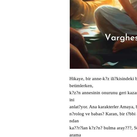
Hikaye, bir anne-k?z ili?kisindeki 
betimlerken,

k?z?n annesinin onurunu geri kazan
ini

anlat?yor. Ana karakterler Amaya, b
n?rolog ve babas? Karan, bir t?bb
ndan

ka??r?lan k?z?n? bulma aray???, S
arama
