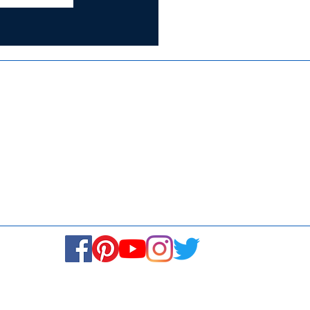
Certified for
ISO 9001:2015
Media
Re
Blogs & Stories
Se
Ukiyoto Philippines
Fi
Ukiyoto India
Ca