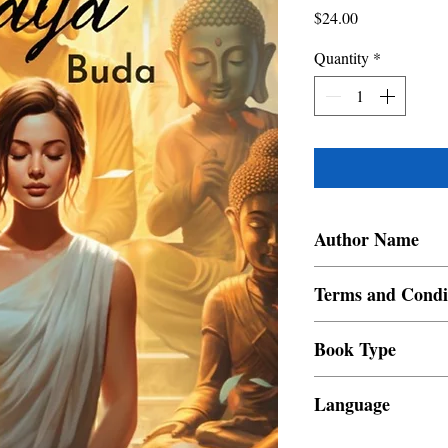
Price
$24.00
Quantity
*
Author Name
Varghese V Devasia
Terms and Condi
All items are non retur
Book Type
Dust Jacket
Language
Turkish