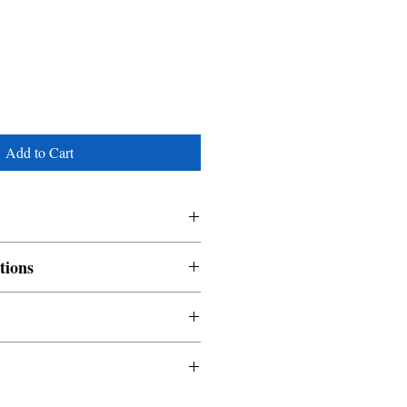
Add to Cart
tions
nable and non refundable