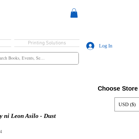
Printing Solutions
Log In
Choose Store
USD ($)
 ni Leon Asilo - Dust
4