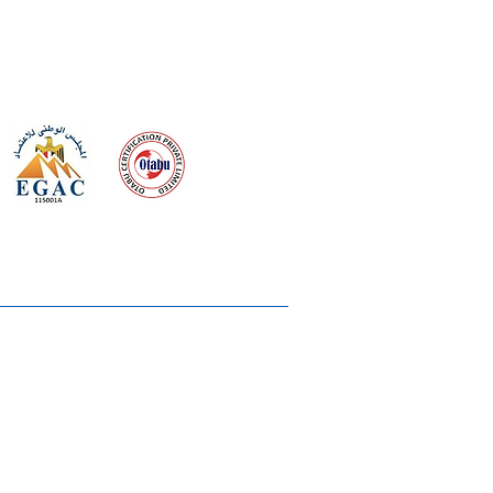
 meeting
the requirements of
Quality Management System
wards
rvices
lms & OTTs
reers