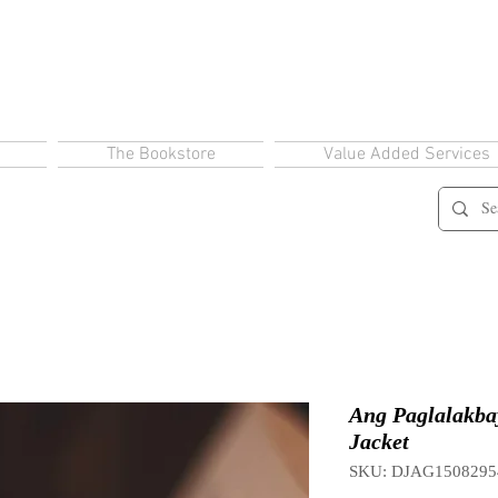
The Bookstore
Value Added Services
Ang Paglalakbay
Jacket
SKU: DJAG1508295