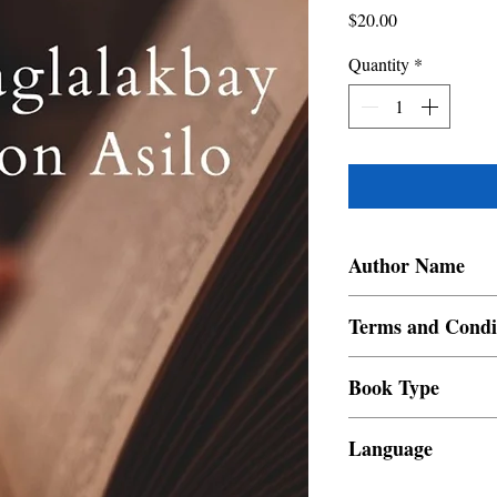
Price
$20.00
Quantity
*
Author Name
Emmanuel Bandelaria 
Terms and Condi
All items are non retur
Book Type
Dust Jacket
Language
Filipino