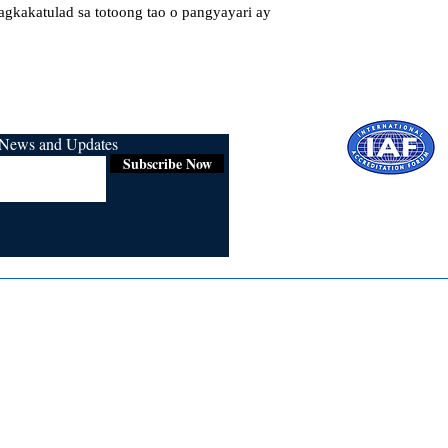
gkakatulad sa totoong tao o pangyayari ay
r News and Updates
Subscribe Now
Certified for
ISO 9001:2015
Media
Re
Blogs & Stories
Se
Ukiyoto Philippines
Fi
Ukiyoto India
Ca