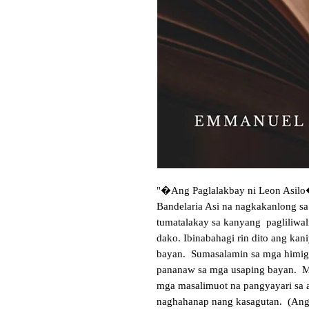
"�Ang Paglalakbay ni Leon Asilo
Bandelaria Asi na nagkakanlong s
tumatalakay sa kanyang pagliliwaliw
dako. Ibinabahagi rin dito ang kan
bayan. Sumasalamin sa mga himig 
pananaw sa mga usaping bayan. M
mga masalimuot na pangyayari sa 
naghahanap nang kasagutan. (Ang