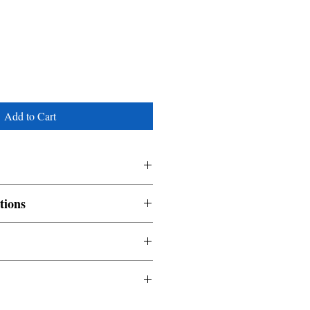
Add to Cart
Asi
tions
nable and non refundable