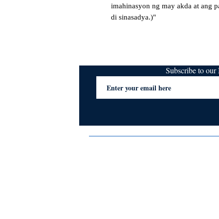
imahinasyon ng may akda at ang pa
di sinasadya.)"
Subscribe to ou
Terms & Conditions
Privacy Policy
FAQs
Contact Us