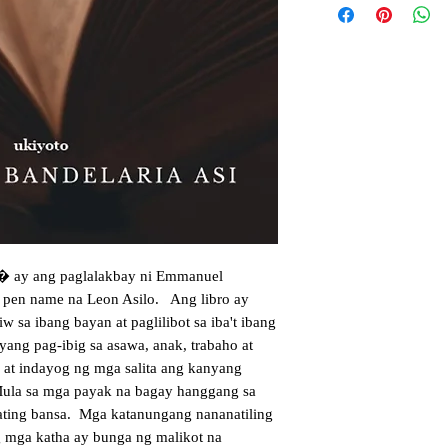
� ay ang paglalakbay ni Emmanuel
a pen name na Leon Asilo. Ang libro ay
 sa ibang bayan at paglilibot sa iba't ibang
iyang pag-ibig sa asawa, anak, trabaho at
at indayog ng mga salita ang kanyang
ula sa mga payak na bagay hanggang sa
ating bansa. Mga katanungang nananatiling
 mga katha ay bunga ng malikot na