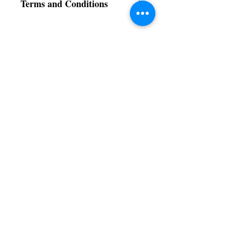
Terms and Conditions
All items are non returnable and non
refundable
Subscribe to our News and Updates
Subscribe Now
Certified for meeting
the requirements of