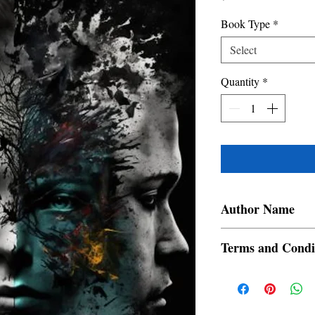
Book Type
*
Select
Quantity
*
Author Name
Sangramdeb Chakrabart
Terms and Condi
All items are non retur