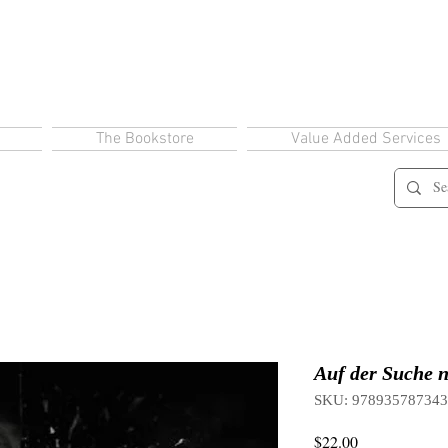
The Bookstore
Value Added Services
Auf der Suche
SKU: 97893578734
Price
$22.00