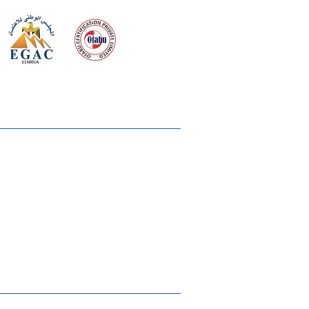
 meeting
the requirements of
Quality Management System
wards
rvices
lms & OTTs
reers