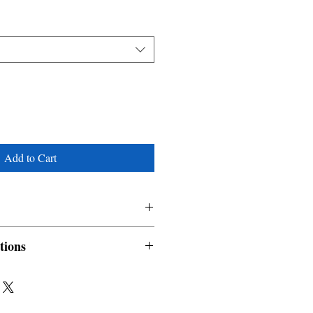
Add to Cart
i
tions
nable and non refundable