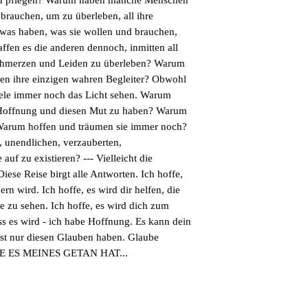
n/zu pflegen? Warum haben manche Menschen
 brauchen, um zu überleben, all ihre
as haben, was sie wollen und brauchen,
fen es die anderen dennoch, inmitten all
Schmerzen und Leiden zu überleben? Warum
en ihre einzigen wahren Begleiter? Obwohl
eele immer noch das Licht sehen. Warum
e Hoffnung und diesen Mut zu haben? Warum
 Warum hoffen und träumen sie immer noch?
 unendlichen, verzauberten,
 auf zu existieren? --- Vielleicht die
Diese Reise birgt alle Antworten. Ich hoffe,
rn wird. Ich hoffe, es wird dir helfen, die
e zu sehen. Ich hoffe, es wird dich zum
s es wird - ich habe Hoffnung. Es kann dein
st nur diesen Glauben haben. Glaube
 WIE ES MEINES GETAN HAT...