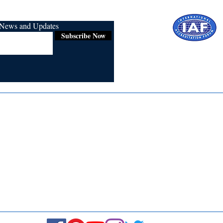
r News and Updates
Subscribe Now
Certified for
ISO 9001:2015
Media
Re
Blogs & Stories
Se
Ukiyoto Philippines
Fi
Ukiyoto India
Ca