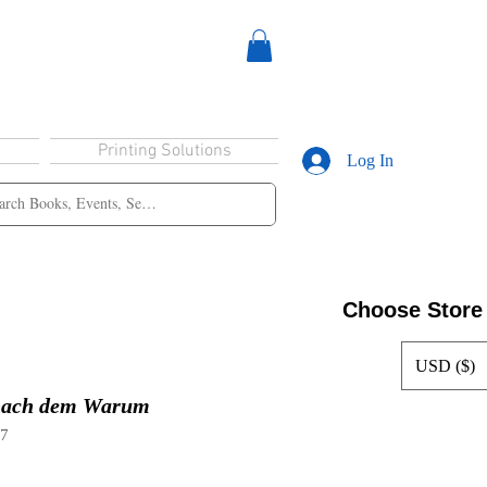
Printing Solutions
Log In
Choose Store
USD ($)
 nach dem Warum
37