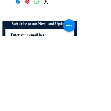
Subscribe to our News and Updates
Subscribe Now
Certified for meeting
the requirements of
ISO 9001:2015
Quality Management System