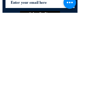
Subscribe Now
Certified for meeting
the requirements of
ISO 9001:2015
Quality Management System
© Copyright 2024. All rights
reserved.
Terms & Conditions
Privacy Policy