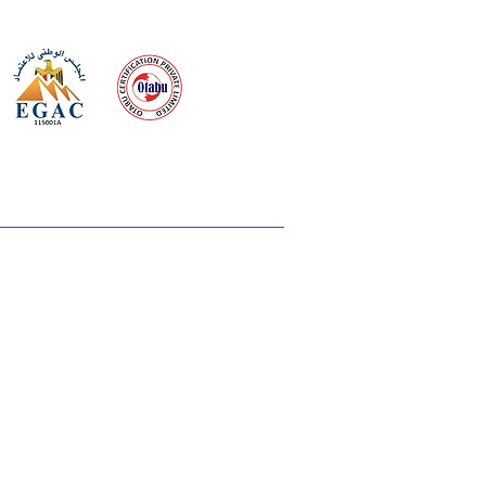
 meeting
the requirements of
Quality Management System
wards
rvices
lms & OTTs
reers