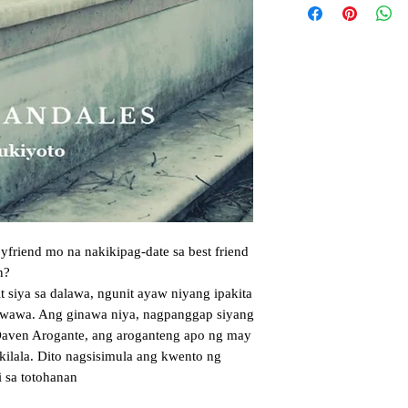
riend mo na nakikipag-date sa best friend 
? 

t siya sa dalawa, ngunit ayaw niyang ipakita 
wawa. Ang ginawa niya, nagpanggap siyang 
Daven Arogante, ang aroganteng apo ng may 
kilala. Dito nagsisimula ang kwento ng 
i sa totohanan