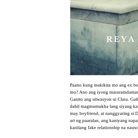
Paano kung makikita mo ang ex boyf
mo? Ano ang iyong mararamdaman
Ganito ang sitwasyon ni Clara. Gali
dahil magmumukha lang siyang ka
may boyfriend, at nanggyaring si 
ari ng paaralan, ang kaniyang napa
kanilang fake relationship na nauw