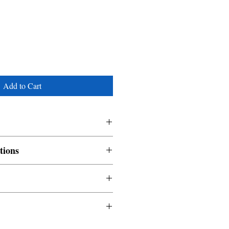
Add to Cart
tions
nable and non refundable