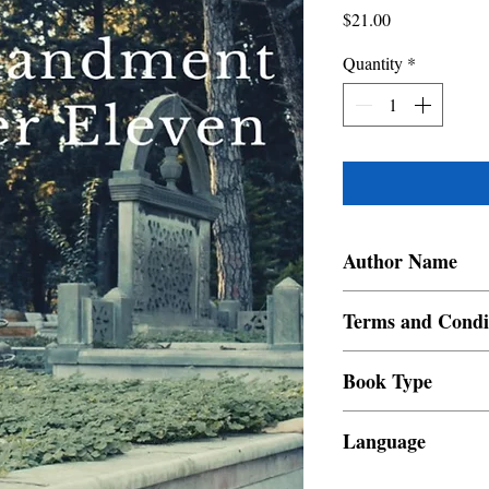
Price
$21.00
Quantity
*
Author Name
Reya Andales
Terms and Condi
All items are non retur
Book Type
Dust Jacket
Language
Filipino