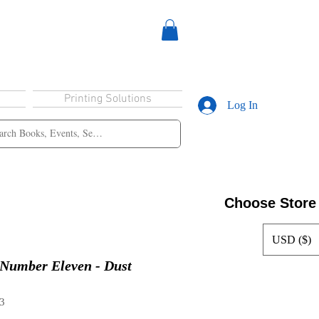
Printing Solutions
Log In
Choose Store
USD ($)
umber Eleven - Dust
3