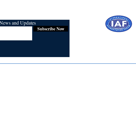
r News and Updates
Subscribe Now
Certified for
ISO 9001:2015
Media
Re
Blogs & Stories
Se
Ukiyoto Philippines
Fi
Ukiyoto India
Ca