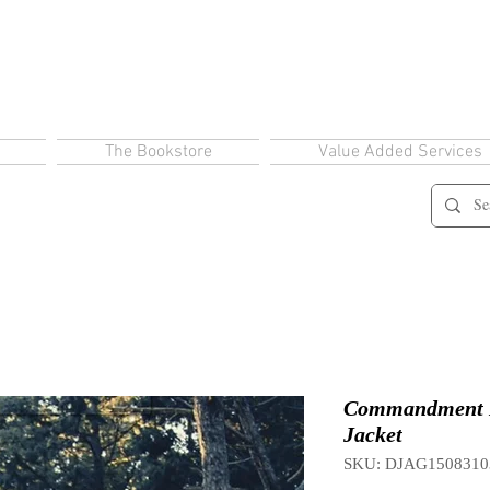
The Bookstore
Value Added Services
Commandment N
Jacket
SKU: DJAG1508310