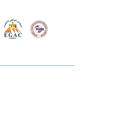
 meeting
the requirements of
Quality Management System
wards
rvices
lms & OTTs
reers