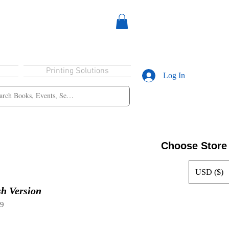
Printing Solutions
Log In
Choose Store
USD ($)
h Version
59