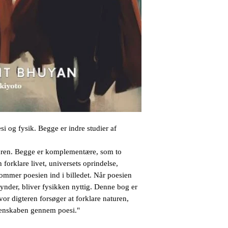
i og fysik. Begge er indre studier af
turen. Begge er komplementære, som to
 forklare livet, universets oprindelse,
mmer poesien ind i billedet. Når poesien
egynder, bliver fysikken nyttig. Denne bog er
or digteren forsøger at forklare naturen,
enskaben gennem poesi."