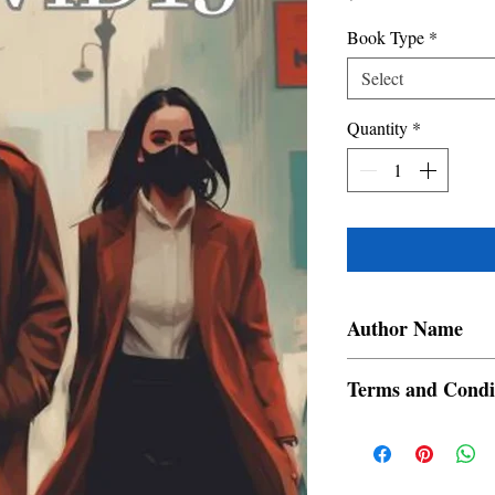
Book Type
*
Select
Quantity
*
Author Name
Devajit Bhuyan
Terms and Condi
All items are non retur