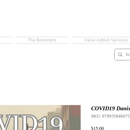
The Bookstore
Value Added Services
COVID19 Danis
SKU: 97893584607
Price
$15.00