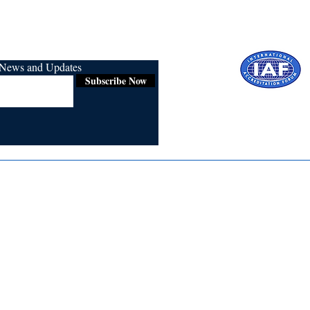
r News and Updates
Subscribe Now
Certified for
ISO 9001:2015
Media
Re
Blogs & Stories
Se
Ukiyoto Philippines
Fi
Ukiyoto India
Ca