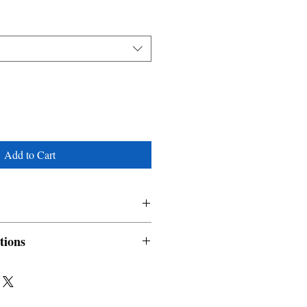
Add to Cart
tions
nable and non refundable