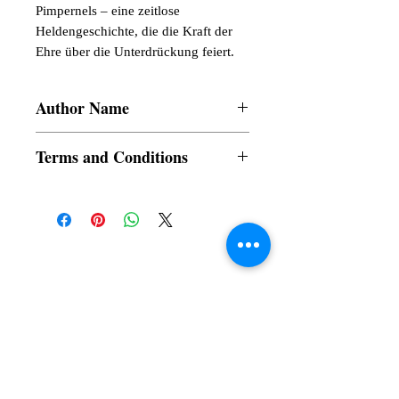
Pimpernels – eine zeitlose
Heldengeschichte, die die Kraft der
Ehre über die Unterdrückung feiert.
Author Name
Baroness Orczy, Anselm Falkenberg
Terms and Conditions
All items are non returnable and non
refundable
Subscribe to our News and Updates
Subscribe Now