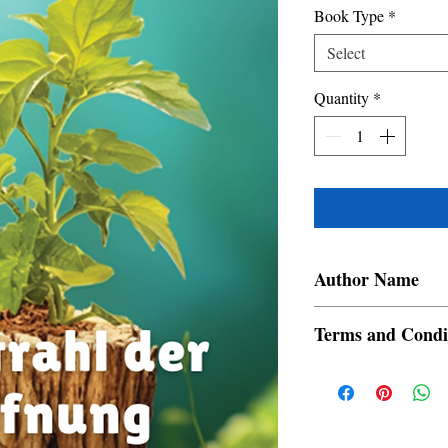
Book Type
*
Select
Quantity
*
Author Name
Austin Ajit
Terms and Condi
All items are non retur