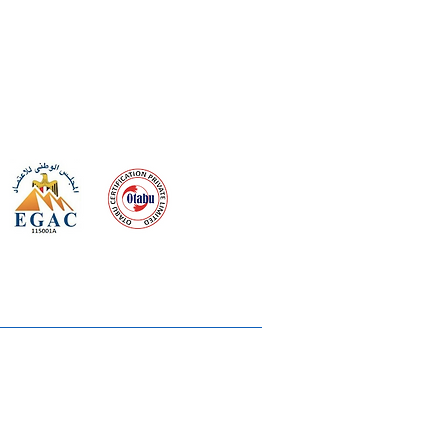
 meeting
the requirements of
Quality Management System
wards
rvices
lms & OTTs