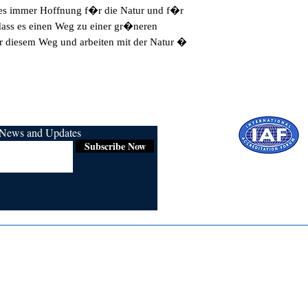
s immer Hoffnung f�r die Natur und f�r 
 dass es einen Weg zu einer gr�neren 
ir diesem Weg und arbeiten mit der Natur � 
r News and Updates
Subscribe Now
Certified for
ISO 9001:2015
Media
Re
Blogs & Stories
Se
Ukiyoto Philippines
Fi