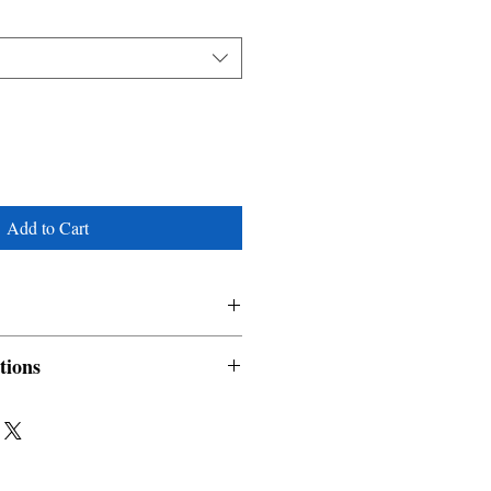
Add to Cart
tions
nable and non refundable