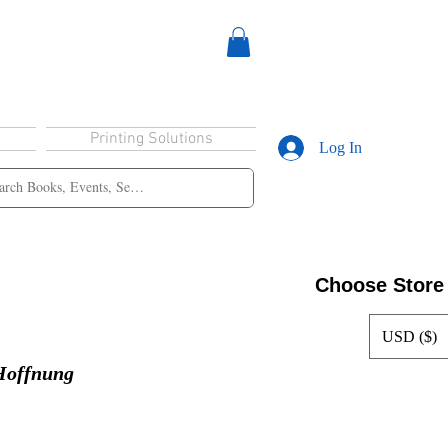
Printing Solutions
Log In
Choose Store
USD ($)
 Hoffnung