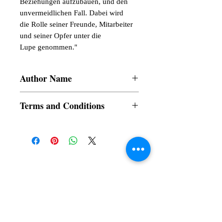
Beziehungen aufzubauen, und den
unvermeidlichen Fall. Dabei wird
die Rolle seiner Freunde, Mitarbeiter
und seiner Opfer unter die
Lupe genommen."
Author Name
Saugata Chakraborty
Terms and Conditions
All items are non returnable and non
refundable
Subscribe to our News and Updates