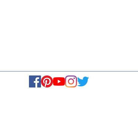
Media
Re
Blogs & Stories
Se
Ukiyoto Philippines
Fi
Ukiyoto India
Ca
© Copyright 2024. All rights reserved.