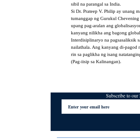
sibil na parangal sa India.

Si Dr. Prateep V. Philip ay unang m
tumanggap ng Gurukul Chevening sc
upang pag-aralan ang globalisasyo
kanyang nilikha ang bagong global
Interdisiplinaryo na pagsasaliksik s
nailathala. Ang kanyang di-pagod n
rin sa paglikha ng isang natatangin
(Pag-iisip sa Kalinangan).
Subscribe to ou