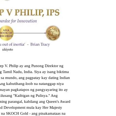
eep V. Philip ay ang Punong Direktor ng 
Tamil Nadu, India. Siya ay isang biktima 
sa mundo, ang pagpatay kay dating Indian 
Ang kabutihang-loob na natanggap niya 
mayan pagkatapos ng pangyayaring ito ay 
ilusang "Kaibigan ng Pulisya." Ang 
ming parangal, kabilang ang Queen's Award 
and Development mula kay Her Majesty 
al na SKOCH Gold - ang pinakamataas na 