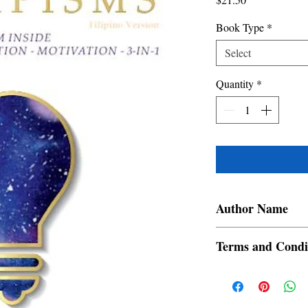
Book Type
*
Select
Quantity
*
Author Name
Prateep Philip
Terms and Condi
All items are non retur