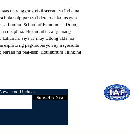
ataas na ranggong civil servant sa India na 
holarship para sa liderato at kahusayan 
n sa London School of Economics. Doon, 
 na disiplina: Eksonomika, ang unang 
a kaharian. Siya ay may tatlong aklat na 
a espiritu ng pag-inobasyon ay nagresulta 
g paraan ng pag-iisip: Equilibrium Thinking 
r News and Updates
Subscribe Now
Certified for
ISO 9001:2015