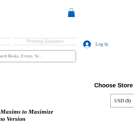
Printing Solutions
Log In
Choose Store
USD ($)
3 Maxims to Maximize
ino Version