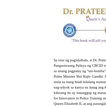
Sa oras ng paglalathala, si Dr. Prat
Pangasiwaang Pulisya ng CBCID ng 
sa unang pagpatay ng "tao-bomba" 
Prime Minister Shri Rajiv Gandhi. 
mula sa isang hindi kilalang mama
nag-udyok sa kanya na itatag ang k
kilusang ito ay natanggap ng mara
for Innovation in Police Training 
Queen Elizabeth II, at ang parang