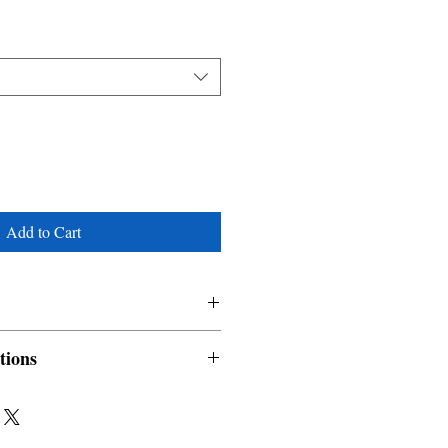
Add to Cart
tions
nable and non refundable