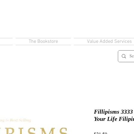
The Bookstore
Value Added Services
Fillipisms 333
Your Life Filip
Price
$21.50