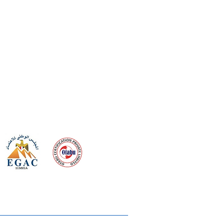
 meeting
the requirements of
Quality Management System