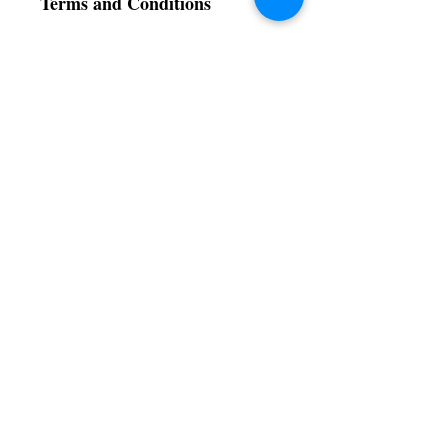
Terms and Conditions
All items are non returnable and non
refundable
Subscribe to our News and Updates
Subscribe Now
Certified for meeting
the requirements of