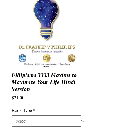
Fillipisms 3333 Maxims to
Maximize Your Life Hindi
Version
Price
$21.00
Book Type
*