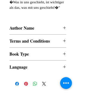
�Was in uns geschieht, ist wichtiger
als das, was mit uns geschieht!�"
Author Name
Dr Sumit Goel
Terms and Conditions
All items are non returnable and non
Book Type
refundable
Dust Jacket
Language
German
Subscribe to our News and Updates