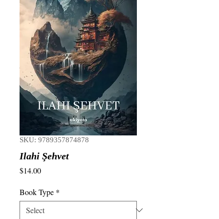
SKU: 9789357874878
Ilahi Şehvet
Price
$14.00
Book Type
*