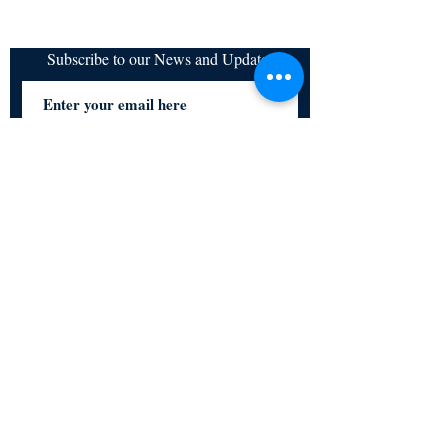
Subscribe to our News and Updates
Subscribe Now
Certified for meeting
the requirements of
ISO 9001:2015
Quality Management System
© Copyright 2024. All rights