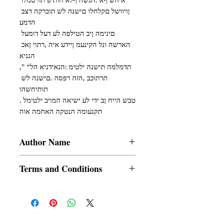
איהש ףא .הנשה ףלא חותיפ תורטמלו 
ןויוושל םקלחלו םישנה לש תוברקה דצב 
הדמע

םינימה ןיב הטילפה לע דעל דומעל 
הארשה ונל הקינעמ ןיידע איה ,רתוי ןאכ 
הנניא

,”תדמלמה תישנה ילטימ :הנאידניא הל“ 
תרתוכב ,הזה רפסה .םישנה לש 
תותיחשהו

.טבש הייח ןב ידי לע ישיאה המויב ילטימל 
תקנעומה הנטקה האחמה אוה
Author Name
Devajit Bhuyan
Terms and Conditions
All items are non returnable and non
refundable