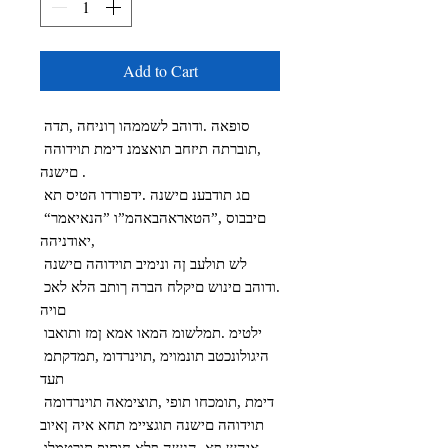
Add to Cart
סופאה .ודוהב לשממהו ךוניחה ,תדה 
,תוברתה תיזחב תואצמנ דימת תוידוהה 
םישנה .

םג תודבענ םישנה .ידפורדו הטיס תא 
םיבבוס ,”הטאראהבאהמ”ו ”הנאיאמר“ 
,יאודניהה

לש תולעב ןה ונימיב תוידוהה םישנה 
.ודוהב םינוש םיקלח הברה ךותב הלא לאכ 
םויה

ילטימ .תמלשומ המאו אמא ןמז ותואבו 
היגולונכטב תונמוימ ,תוינרדומ ,תמדקתמ 
תעד

דימת ,תומכחו תופי ,תוצימאה תוינרדומה 
תוידוהה םישנה תוגציימ תחא איה ןאיוב
