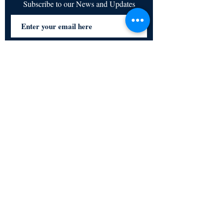
Subscribe to our News and Updates
Subscribe Now
Certified for meeting
the requirements of
ISO 9001:2015
Quality Management System
© Copyright 2024. All rights
reserved.
Terms & Conditions