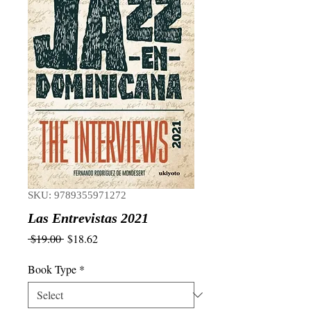
SKU: 9789355971272
Las Entrevistas 2021
Regular
Sale
 $19.00 
$18.62
Price
Price
Book Type
*