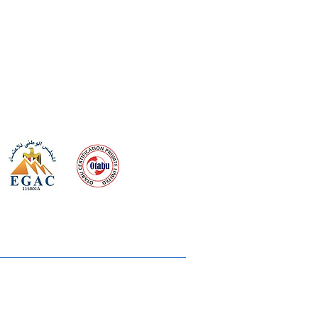
 meeting
the requirements of
Quality Management System
wards
rvices