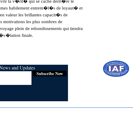
vrir la v�rit� qui se cache derri�re le 
th�mes habilement entrem�l�s de loyaut� et 
en valeur les brillantes capacit�s de 
 motivations les plus sombres de 
yage plein de rebondissements qui tiendra 
r�v�lation finale.
r News and Updates
Subscribe Now
Certified for
ISO 9001:2015
Media
Re
Blogs & Stories
Se