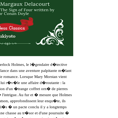
erlock Holmes, le l�gendaire d�tective 
ance dans une aventure palpitante m�lant 
e romance. Lorsque Mary Morstan vient 
lui r�v�le une affaire d�routante : la 
tion d'un �trange coffret orn� de pierres 
� l'intrigue. Au fur et � mesure que Holmes 
son, approfondissent leur enqu�te, ils 
i�s � un pacte conclu il y a longtemps 
ne chasse au tr�sor et d'une poursuite � 