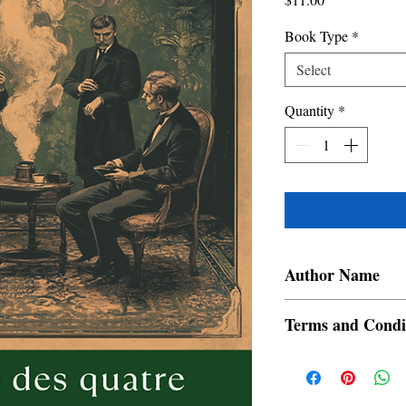
Book Type
*
Select
Quantity
*
Author Name
Margaux Delacourt, Si
Terms and Condi
All items are non retur