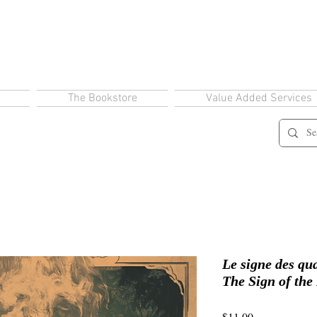
The Bookstore
Value Added Services
Le signe des qua
The Sign of the
Price
$11.00