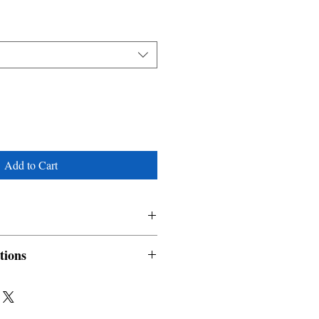
Add to Cart
r Arthur Conan Doyle
tions
nable and non refundable