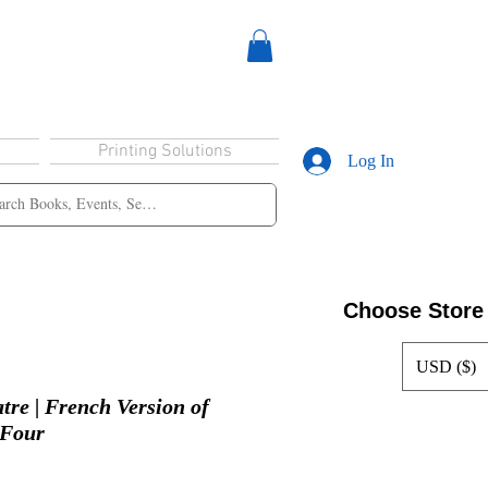
Printing Solutions
Log In
Choose Store
USD ($)
tre | French Version of
 Four