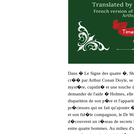
Dans � Le Signe des quatre �, Sh
cr�� par Arthur Conan Doyle, se l
myst�re, cupidit� et une touche d
demander de l'aide � Holmes, elle 
disparition de son p�re et l'appari
pr�cieuses qui ne fait qu'ajouter 
et son fid�le compagnon, le Dr Wat
d�couvrent un r�seau de secrets l
entre quatre hommes. Au milieu d'u