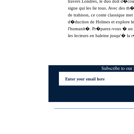
travers Londres, le duo doit d�cou
signe qui les lie tous. Avec des 
de trahison, ce conte classique met 
d�duction de Holmes et explore les
l'humanit�. Pr�parez-vous � un vo
les lecteurs en haleine jusqu'� la 
Subscribe to ou
Terms & Conditions
Privacy Policy