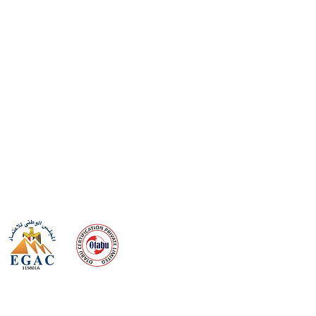
 meeting
the requirements of
Quality Management System