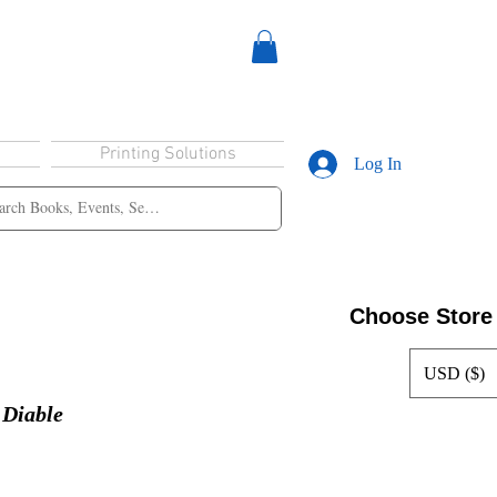
Printing Solutions
Log In
Choose Store
USD ($)
 Diable