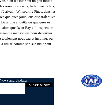
oisin où les lois sont un peu moins
ur les réseaux sociaux, la femme de Rik,
 l’écrivain, Whispering Pines, dans les
ès quelques jours, elle disparaît et les
k. Dans une enquête où quelques os
, alors que Ryan Ray et l’inspecteur
 réseau de mensonges pour découvrir
ime totalement nouveau et inconnu, ou
e a utilisé comme son substitut pour
r News and Updates
Subscribe Now
Certified for
ISO 9001:2015