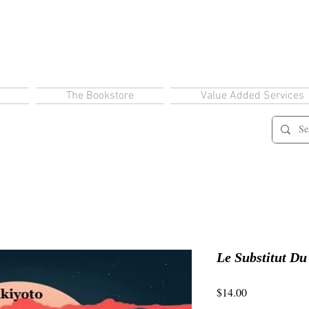
The Bookstore
Value Added Services
Le Substitut Du
Price
$14.00