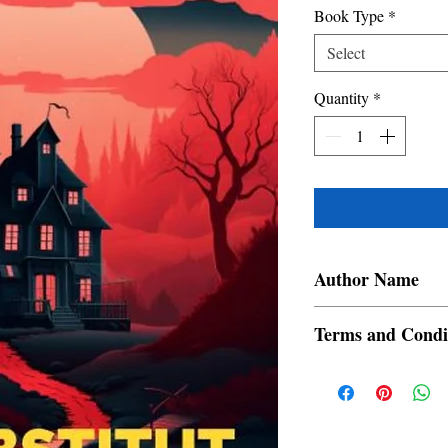
Book Type
*
Select
Quantity
*
Author Name
Soumeek Chowdhuri
Terms and Condi
All items are non retur