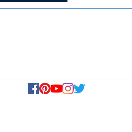
Media
Re
Blogs & Stories
Se
Ukiyoto Philippines
Fi
Ukiyoto India
Ca
© Copyright 2024. All rights reserved.