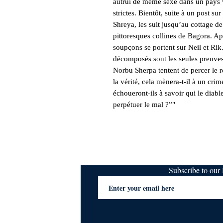
autrui de même sexe dans un pays v
strictes. Bientôt, suite à un post s
Shreya, les suit jusqu’au cottage de
pittoresques collines de Bagora. Apr
soupçons se portent sur Neil et Ri
décomposés sont les seules preuves
Norbu Sherpa tentent de percer le
la vérité, cela mènera-t-il à un cr
échoueront-ils à savoir qui le diabl
perpétuer le mal ?”"
Subscribe to ou