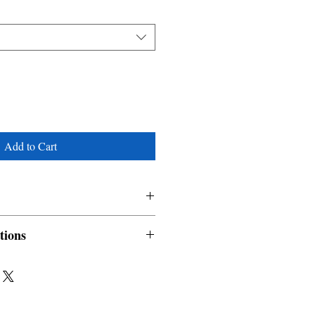
Add to Cart
tions
nable and non refundable