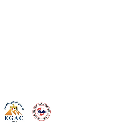
 meeting
the requirements of