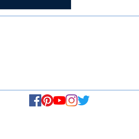
ISO 9001:2015
Media
Re
Blogs & Stories
Se
Ukiyoto Philippines
Fi
Ukiyoto India
Ca
© Copyright 2024. All rights reserved.