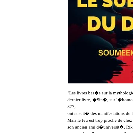
"Les livres bas�s sur la mythologi
dernier livre, �Sin�, sur l�homo
377,
ont suscit� des manifestations d
Mais le feu est trop proche de chez 
son ancien ami d�universit�, Rik,