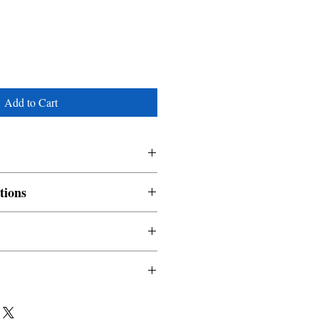
Add to Cart
tions
nable and non refundable