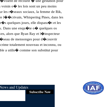
pr�voient de recourir � une gestation pour
voisin o� les lois sont un peu moins
 sur les r�seaux sociaux, la femme de Rik,
de l��crivain, Whispering Pines, dans les
r�s quelques jours, elle dispara�t et les
Rik. Dans une enqu�te o� quelques os
es, alors que Ryan Ray et l�inspecteur
e r�seau de mensonges pour d�couvrir
crime totalement nouveau et inconnu, ou
ble a utilis� comme son substitut pour
r News and Updates
Subscribe Now
Certified for