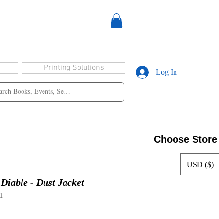
Printing Solutions
Log In
Choose Store
USD ($)
 Diable - Dust Jacket
1