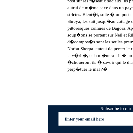
post sur les r�seaux sociaux, ils 
autrui de m�me sexe dans un pays 
strictes. Bient�t, suite � un post
Shreya, les suit jusqu�au cottage 
pittoresques collines de Bagora. Ap
soup�ons se portent sur Neil et 
d�compos�s sont les seules preuv
Norbu Sherpa tentent de percer l
la v�rit�, cela m�nera-t-il � un 
�choueront-ils � savoir qui le dia
perp�tuer le mal ?�"
Subscribe to ou