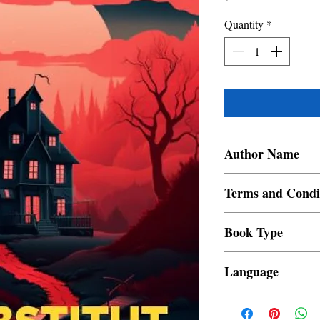
Quantity
*
Author Name
Soumeek Chowdhuri
Terms and Condi
All items are non retur
Book Type
Dust Jacket
Language
French