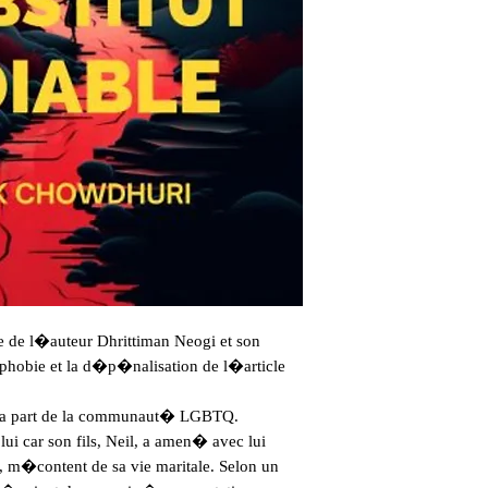
e de l�auteur Dhrittiman Neogi et son
phobie et la d�p�nalisation de l�article
e la part de la communaut� LGBTQ.
lui car son fils, Neil, a amen� avec lui
 m�content de sa vie maritale. Selon un