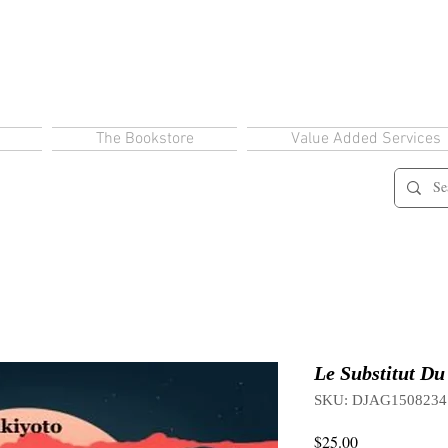
The Bookstore
Value Added Services
Le Substitut Du
SKU: DJAG1508234
Price
$25.00