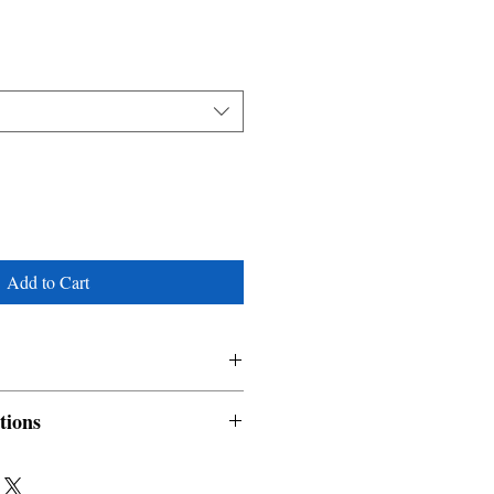
Add to Cart
Lira
tions
nable and non refundable