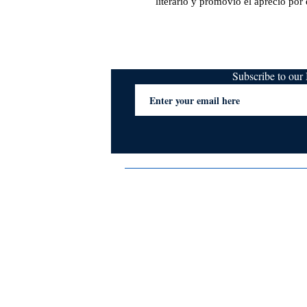
literario y promovió el aprecio por e
Subscribe to ou
Terms & Conditions
Privacy Policy
FAQs
Contact Us