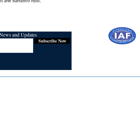
l arte narrativo ruso.
r News and Updates
Subscribe Now
Certified for
ISO 9001:2015
Media
Re
Blogs & Stories
Se
Ukiyoto Philippines
Fi
Ukiyoto India
Ca