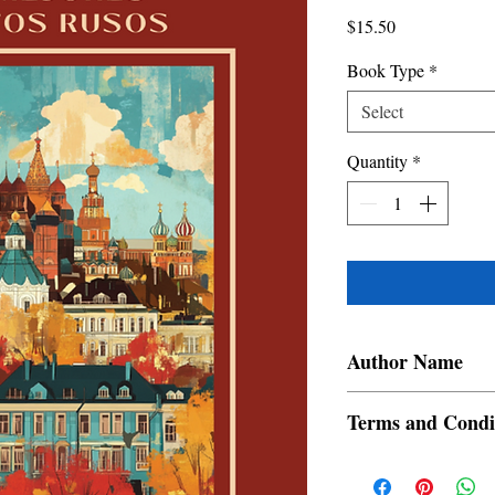
Price
$15.50
Book Type
*
Select
Quantity
*
Author Name
Thomas Seltzer, Pablo 
Terms and Condi
All items are non retur