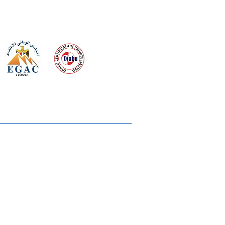
 meeting
the requirements of
Quality Management System
wards
rvices
lms & OTTs
reers