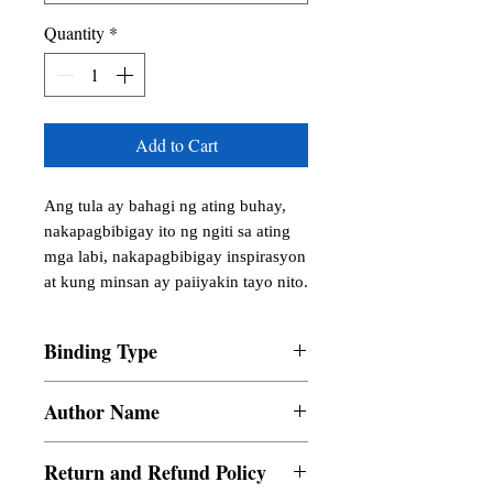
Quantity
*
Add to Cart
Ang tula ay bahagi ng ating buhay, 
nakapagbibigay ito ng ngiti sa ating 
mga labi, nakapagbibigay inspirasyon 
at kung minsan ay paiiyakin tayo nito.
Binding Type
Paperback
Author Name
Rojo Boy Gamino
Return and Refund Policy