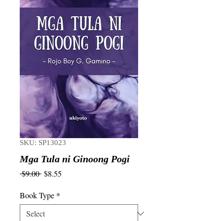
SKU: SP13023
Mga Tula ni Ginoong Pogi
Regular
Sale
 $9.00 
$8.55
Price
Price
Book Type
*