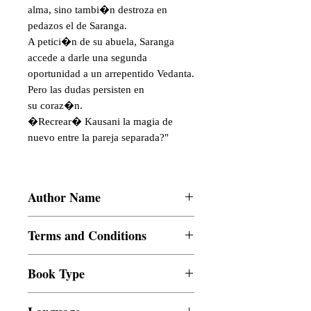
alma, sino tambi�n destroza en
pedazos el de Saranga.
A petici�n de su abuela, Saranga
accede a darle una segunda
oportunidad a un arrepentido Vedanta.
Pero las dudas persisten en
su coraz�n.
�Recrear� Kausani la magia de
nuevo entre la pareja separada?"
Author Name
SP Singh
Terms and Conditions
All items are non returnable and non
Book Type
refundable
Dust Jacket