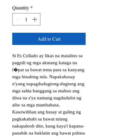
Quantity
*
Add to Cart
Si Es Collado ay likas na matalino sa 
pagpili ng mga akmang kataga na 
l�pat sa bawat tema para sa kanyang 
mga hinabing tula. Napakahusay 
n'yang napagdudugtong-dugtong ang 
mga salita hanggang sa mabuo ang 
diwa na s'ya namang nagdudulot ng 
aliw sa mga mambabasa.

Kawiwilihan ang husay at galing ng 
pagkakahabi sa bawat tulang 
nakapaloob dito, kung kaya't kapana-
panabik na buklatin ang bawat pahina 