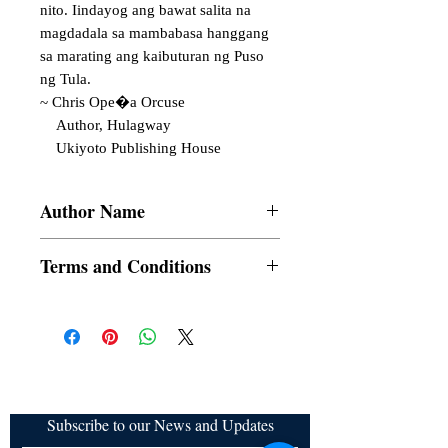
nito. Iindayog ang bawat salita na 
magdadala sa mambabasa hanggang 
sa marating ang kaibuturan ng Puso 
ng Tula.

~ Chris Ope�a Orcuse

    Author, Hulagway

    Ukiyoto Publishing House
Author Name
Estrella C. Collado
Terms and Conditions
All items are non returnable and non
refundable
Subscribe to our News and Updates