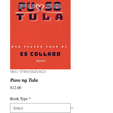
SKU: 9789356453623
Puso ng Tula
Price
$12.00
Book Type
*