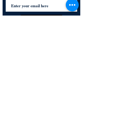
Subscribe Now
Certified for meeting
the requirements of
ISO 9001:2015
Quality Management System
© Copyright 2024. All rights
reserved.
Terms & Conditions
Privacy Policy