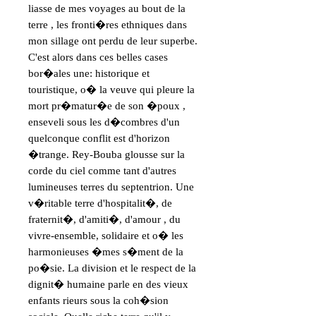
liasse de mes voyages au bout de la 
terre , les fronti�res ethniques dans 
mon sillage ont perdu de leur superbe. 
C'est alors dans ces belles cases 
bor�ales une: historique et 
touristique, o� la veuve qui pleure la 
mort pr�matur�e de son �poux , 
enseveli sous les d�combres d'un 
quelconque conflit est d'horizon 
�trange. Rey-Bouba glousse sur la 
corde du ciel comme tant d'autres 
lumineuses terres du septentrion. Une 
v�ritable terre d'hospitalit�, de 
fraternit�, d'amiti�, d'amour , du 
vivre-ensemble, solidaire et o� les 
harmonieuses �mes s�ment de la 
po�sie. La division et le respect de la 
dignit� humaine parle en des vieux 
enfants rieurs sous la coh�sion 