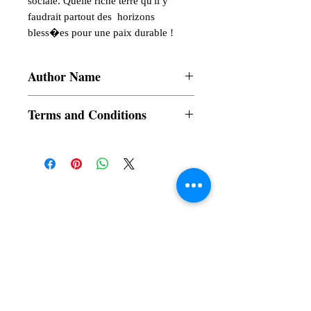
sociale. Quelle riche terre qu'il y 
faudrait partout des  horizons 
bless�es pour une paix durable !
Author Name
Bernard Dangwe
Terms and Conditions
All items are non returnable and non
refundable
Subscribe to our News and Updates
Subscribe Now