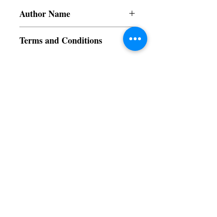
Author Name
Aashna Gill
Terms and Conditions
All items are non returnable and non
refundable
Subscribe to our News and Updates
Subscribe Now