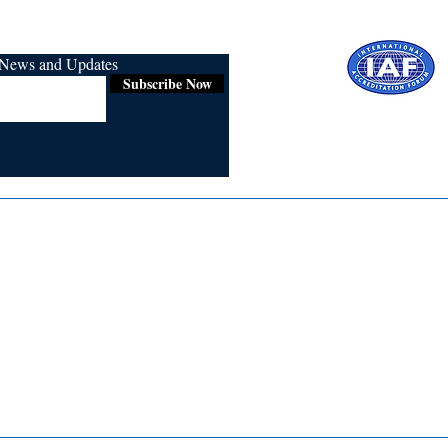
r News and Updates
Subscribe Now
Certified for
ISO 9001:2015
Media
Re
Blogs & Stories
Se
Ukiyoto Philippines
Fi
Ukiyoto India
Ca