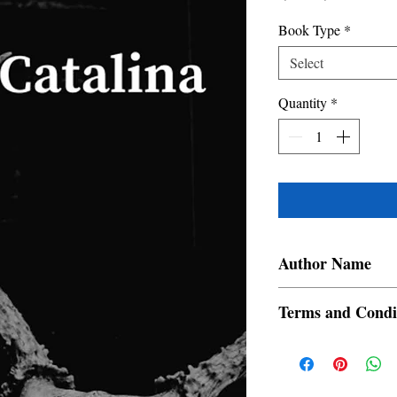
Price
Price
Book Type
*
Select
Quantity
*
Author Name
Rojo Boy Gamino
Terms and Condi
All items are non retur