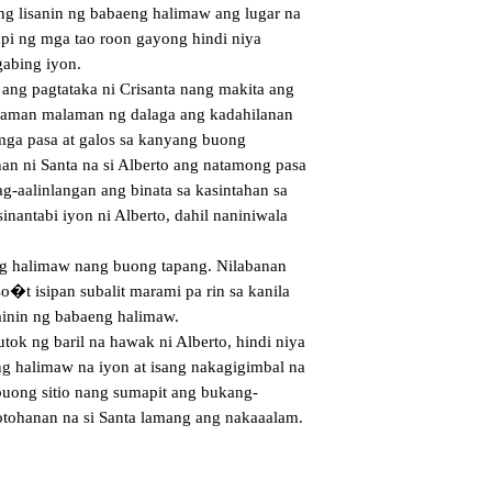
ng lisanin ng babaeng halimaw ang lugar na 
pi ng mga tao roon gayong hindi niya 
abing iyon.

ng pagtataka ni Crisanta nang makita ang 
 naman malaman ng dalaga ang kadahilanan 
ga pasa at galos sa kanyang buong 
han ni Santa na si Alberto ang natamong pasa 
-aalinlangan ang binata sa kasintahan sa 
inantabi iyon ni Alberto, dahil naniniwala 
g halimaw nang buong tapang. Nilabanan 
�t isipan subalit marami pa rin sa kanila 
inin ng babaeng halimaw.

tok ng baril na hawak ni Alberto, hindi niya 
g halimaw na iyon at isang nakagigimbal na 
buong sitio nang sumapit ang bukang-
otohanan na si Santa lamang ang nakaaalam.
