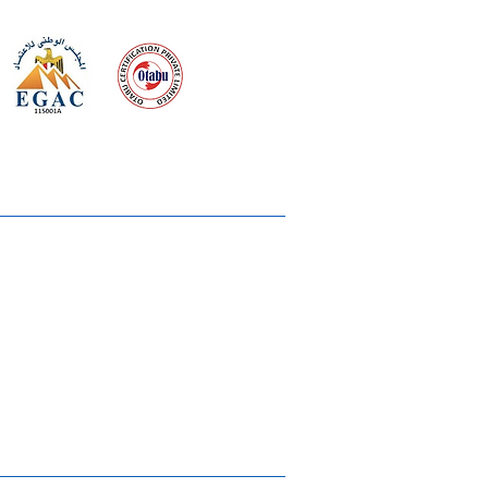
 meeting
the requirements of
Quality Management System
wards
rvices
lms & OTTs
reers