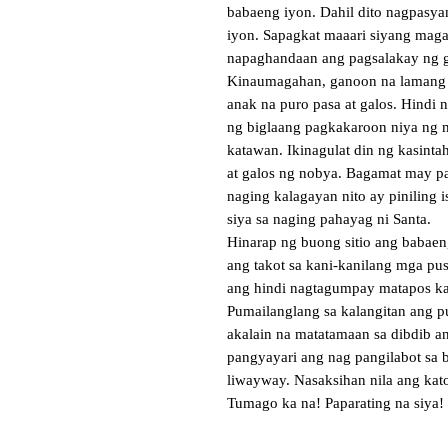
babaeng iyon. Dahil dito nagpasya
iyon. Sapagkat maaari siyang maga
napaghandaan ang pagsalakay ng g
Kinaumagahan, ganoon na lamang a
anak na puro pasa at galos. Hindi
ng biglaang pagkakaroon niya ng m
katawan. Ikinagulat din ng kasinta
at galos ng nobya. Bagamat may pag
naging kalagayan nito ay piniling is
siya sa naging pahayag ni Santa.

Hinarap ng buong sitio ang babaen
ang takot sa kani-kanilang mga puso
ang hindi nagtagumpay matapos ka
Pumailanglang sa kalangitan ang pu
akalain na matatamaan sa dibdib an
pangyayari ang nag pangilabot sa 
liwayway. Nasaksihan nila ang kat
Tumago ka na! Paparating na siya!