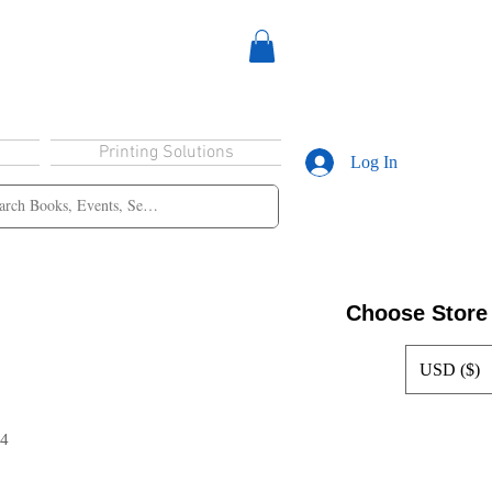
Printing Solutions
Log In
Choose Store
USD ($)
14