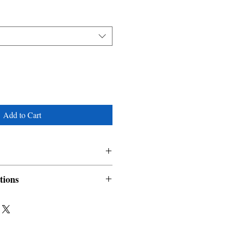
Add to Cart
tions
nable and non refundable