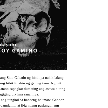
ang Sitio Cabado ng hindi pa nakikilalang 
nang bibiktimahin ng gabing iyon. Ngunit 
ataon sapagkat dumating ang asawa nitong 
giging biktima sana niya.

 ang tungkol sa babaeng halimaw. Ganoon 
damdamin at ibig nilang paslangin ang 