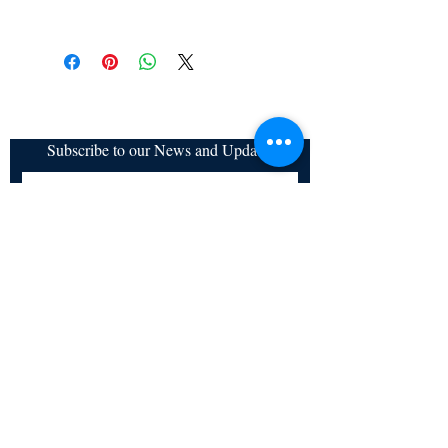
All items are non returnable and non
refundable
Subscribe to our News and Updates
Subscribe Now
Certified for meeting
the requirements of
ISO 9001:2015
Quality Management System