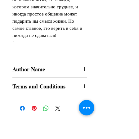
котором значительно труднее, и
иногда простое общение может
подарить им смысл жизни. Но
самое главное, это верить в себя и
никогда не сдаваться!
"
Author Name
Sadovskaya Lyudmila
Terms and Conditions
All items are non returnable and non
refundable
Subscribe to our News and Updates