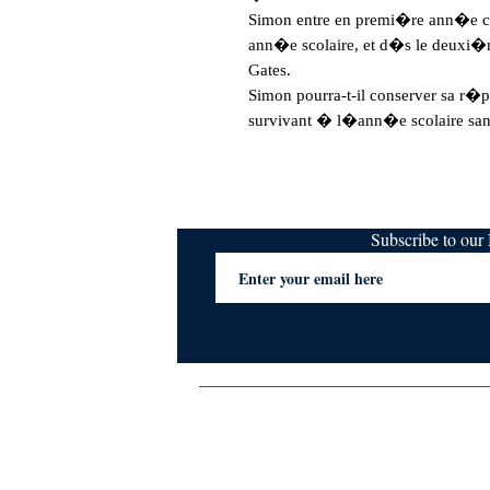
Simon entre en premi�re ann�e ce
ann�e scolaire, et d�s le deuxi�me
Gates.

Simon pourra-t-il conserver sa r�p
survivant � l�ann�e scolaire sans
Subscribe to ou
Terms & Conditions
Privacy Policy