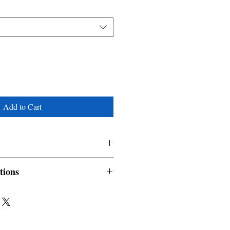
Add to Cart
tions
nable and non refundable