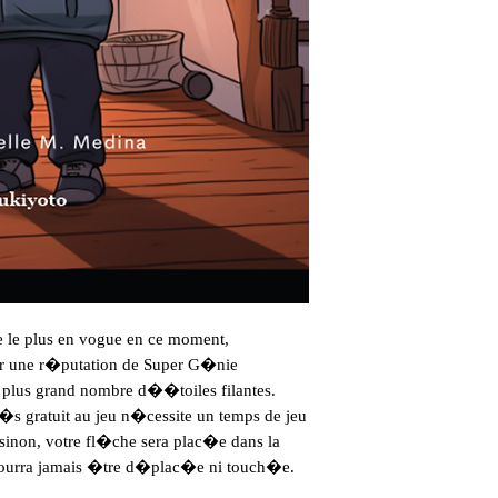
 le plus en vogue en ce moment,

er une r�putation de Super G�nie

 plus grand nombre d��toiles filantes.

 gratuit au jeu n�cessite un temps de jeu

sinon, votre fl�che sera plac�e dans la

ourra jamais �tre d�plac�e ni touch�e. 