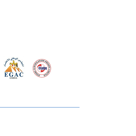
 meeting
the requirements of
Quality Management System
rvices
lms & OTTs