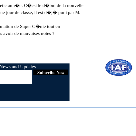
tte ann�e. C�est le d�but de la nouvelle

 jour de classe, il est d�j� puni par M. 
utation de Super G�nie tout en

 avoir de mauvaises notes ?
r News and Updates
Subscribe Now
Certified for
ISO 9001:2015
Media
Se
Blogs & Stories
Fi