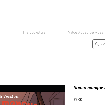
The Bookstore
Value Added Services
Simon manque d
Price
$7.00