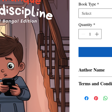
Book Type
*
Select
Quantity
*
Author Name
Mae Chelle M. Medina
Terms and Condi
All items are non retur