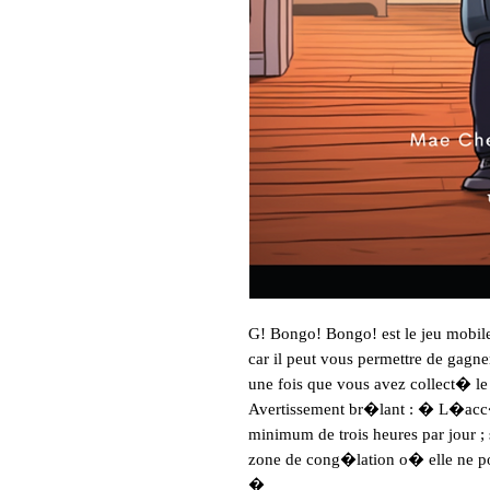
G! Bongo! Bongo! est le jeu mobile
car il peut vous permettre de gagn
une fois que vous avez collect� le
Avertissement br�lant : � L�acc�s
minimum de trois heures par jour ; 
zone de cong�lation o� elle ne p
�
