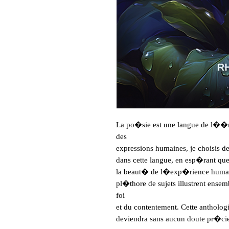
La po�sie est une langue de l��m
des

expressions humaines, je choisis d
dans cette langue, en esp�rant que 
la beaut� de l�exp�rience humaine
pl�thore de sujets illustrent ense
foi

et du contentement. Cette antholo
deviendra sans aucun doute pr�cieu