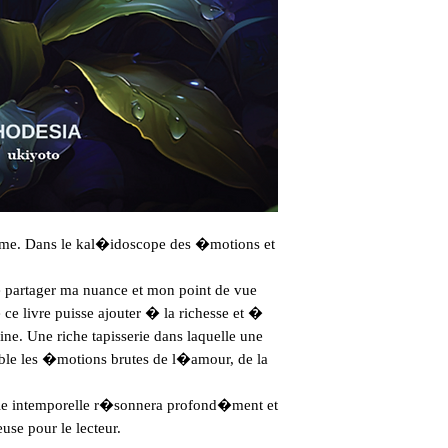
e. Dans le kal�idoscope des �motions et 
e partager ma nuance et mon point de vue

ce livre puisse ajouter � la richesse et �

. Une riche tapisserie dans laquelle une

mble les �motions brutes de l�amour, de la 
gie intemporelle r�sonnera profond�ment et

se pour le lecteur.