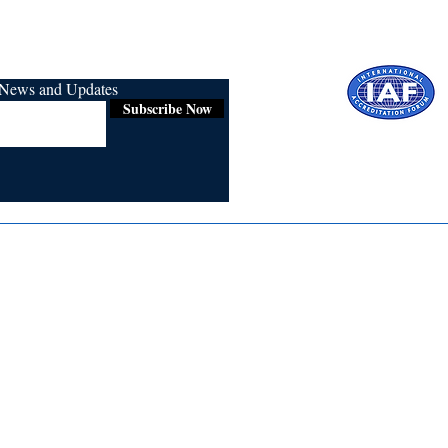
r News and Updates
Subscribe Now
Certified for
ISO 9001:2015
Media
Re
Blogs & Stories
Se
Ukiyoto Philippines
Fi
Ukiyoto India
Ca