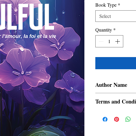
Book Type
*
Select
Quantity
*
Author Name
Rhodesia
Terms and Condi
All items are non retur