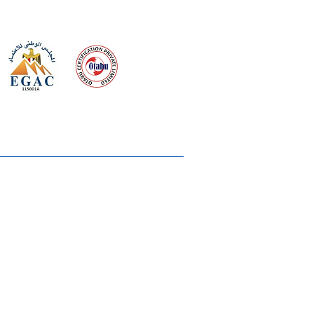
 meeting
the requirements of
Quality Management System
wards
rvices
lms & OTTs
reers