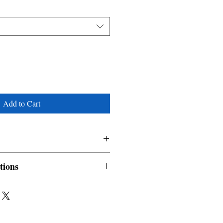
Add to Cart
tions
nable and non refundable