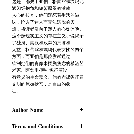
这是一部关于亚伯、格蕾丝和埃玛充
满闪烁抱负和短暂愿景的激动

人心的传奇，他们迷恋着生活的滋
味，陷入了迷人而无法逃脱的灾

难，将读者引向了迷人的心灵体验。

这个超现实主义的存在主义小说揭示
了独身、禁欲和放弃的荒谬和

无益。格蕾丝和埃玛代表女性的两个
方面，而亚伯是那位尝试通过

绘制她们的肖像来摆脱焦虑的精湛艺
术家。阿戈里·萨杜象征着没

有意义的生命意义。他的赤裸象征着
文明的原始状态，是自由的象

征。
Author Name
Varghese V Devasia
Terms and Conditions