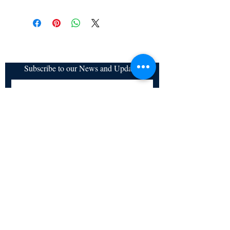
All items are non returnable and non
refundable
Subscribe to our News and Updates
Subscribe Now
Certified for meeting
the requirements of
ISO 9001:2015
Quality Management System