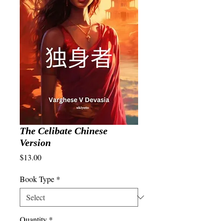
The Celibate Chinese
Version
Price
$13.00
Book Type
*
Quantity
*