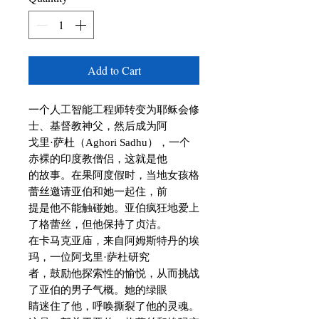
Add to Cart
一个人工智能工程师转变为耶稣会修
士、基督教神父，然后成为阿

戈里·萨杜（Aghori Sadhu），一个
赤裸的印度教僧侣，这就是他

的故事。在果阿度假时，当地女孩格
蕾丝邀请亚伯和她一起住，前

提是他不能触碰她。亚伯疯狂地爱上
了格蕾丝，但他保持了贞洁。

在卡马克亚庙，来自阿姆斯特丹的埃
玛，一位阿戈里·萨杜研究

者，鼓励他探索性的愉悦，从而挑战
了亚伯的男子气概。她的绿眼

睛迷住了他，呼唤撕裂了他的灵魂。
