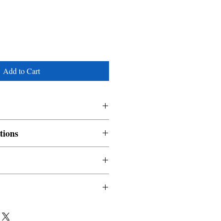
Add to Cart
tions
nable and non refundable