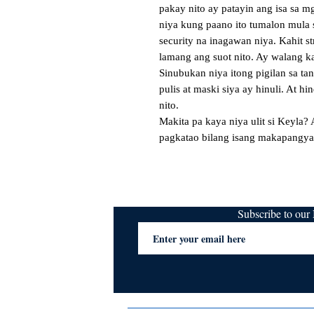
pakay nito ay patayin ang isa sa mg
niya kung paano ito tumalon mula s
security na inagawan niya. Kahit st
lamang ang suot nito. Ay walang ka
Sinubukan niya itong pigilan sa ta
pulis at maski siya ay hinuli. At h
nito.  

Makita pa kaya niya ulit si Keyla?
pagkatao bilang isang makapangy
Subscribe to ou