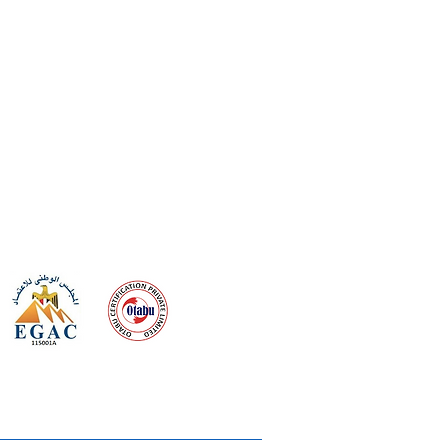
 meeting
the requirements of
Quality Management System