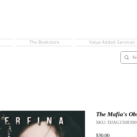
The Bookstore
Value Added Services
The Mafia's Obs
SKU: DJAG1508300
Price
$30.00