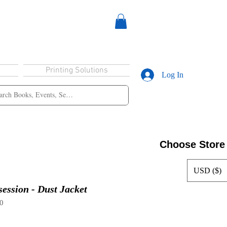
Printing Solutions
Log In
Choose Store
USD ($)
ession - Dust Jacket
0