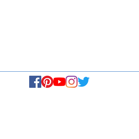
Media
Re
Blogs & Stories
Se
Ukiyoto Philippines
Fi
Ukiyoto India
Ca
© Copyright 2024. All rights reserved.