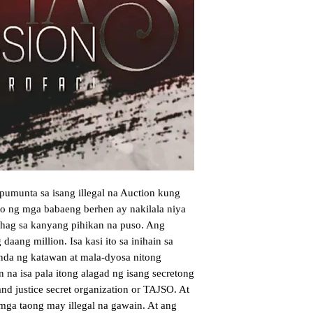
pumunta sa isang illegal na Auction kung 
o ng mga babaeng berhen ay nakilala niya 
hag sa kanyang pihikan na puso. Ang 
daang million. Isa kasi ito sa inihain sa 
nda ng katawan at mala-dyosa nitong 
 na isa pala itong alagad ng isang secretong 
and justice secret organization or TAJSO. At 
 mga taong may illegal na gawain. At ang 