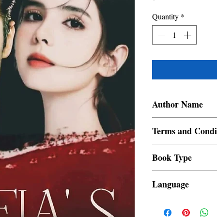
Quantity
*
Author Name
Proserfina
Terms and Condi
All items are non retur
Book Type
Dust Jacket
Language
Filipino