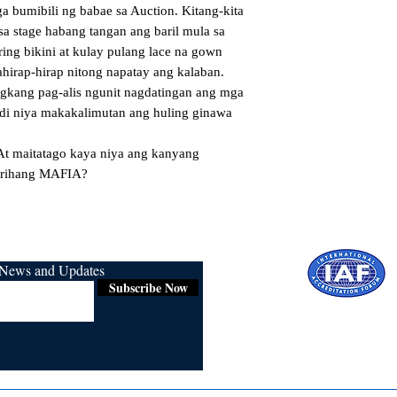
a bumibili ng babae sa Auction. Kitang-kita 
a stage habang tangan ang baril mula sa 
ring bikini at kulay pulang lace na gown 
hirap-hirap nitong napatay ang kalaban. 
ngkang pag-alis ngunit nagdatingan ang mga 
indi niya makakalimutan ang huling ginawa 
 At maitatago kaya niya ang kanyang 
arihang MAFIA?
r News and Updates
Subscribe Now
Certified for
ISO 9001:2015